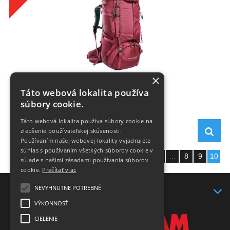
×
Yukon 50+10 Woman
Táto webová lokalita používa
súbory cookie.
Táto webová lokalita používa súbory cookie na
216,- €
zlepšenie používateľskej skúsenosti.
270,- €
Používaním našej webovej lokality vyjadrujete
súhlas s používaním všetkých súborov cookie v
Zobraziť stranu:
«
1
...
8
9
10
súlade s našimi zásadami používania súborov
cookie.
Prečítať viac
NEVYHNUTNE POTREBNÉ
KONTAKT
VÝKONNOSŤ
CIELENIE