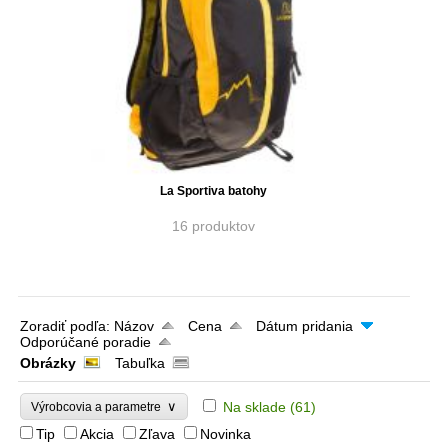
La Sportiva batohy
16 produktov
Zoradiť podľa:
Názov
Cena
Dátum pridania
Odporúčané poradie
Obrázky
Tabuľka
∨
Na sklade
(61)
Výrobcovia a parametre
Tip
Akcia
Zľava
Novinka