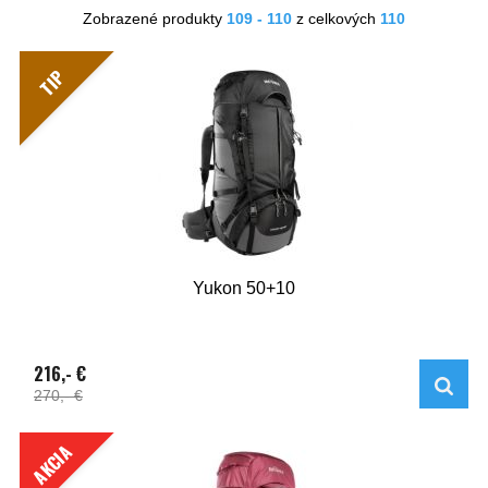
Zobrazené produkty
109 - 110
z celkových
110
TIP
Yukon 50+10
216,- €
270,- €
AKCIA