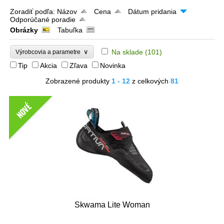
Zoradiť podľa:
Názov
Cena
Dátum pridania
Odporúčané poradie
Obrázky
Tabuľka
∨
Na sklade
(101)
Výrobcovia a parametre
Tip
Akcia
Zľava
Novinka
Zobrazené produkty
1 - 12
z celkových
81
NOVÉ
Skwama Lite Woman