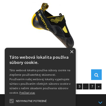
×
Theory new
Táto webová lokalita používa
súbory cookie.
Táto webová lokalita používa súbory cookie na
165,- €
zlepšenie používateľskej skúsenosti.
Používaním našej webovej lokality vyjadrujete
súhlas s používaním všetkých súborov cookie v
Zobraziť stranu:
1
2
3
...
7
»
súlade s našimi zásadami používania súborov
cookie.
Prečítať viac
NEVYHNUTNE POTREBNÉ
KONTAKT