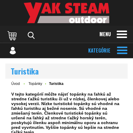
MENU
KATEGÓRIE
Turistika
Úvod
Topánky
Turistika
V tejto kategórií môžte nájsť topánky na ľahkú až
stredne ťažkú turistiku či už v nízkej, členkovej alebo
vysokej verzii. Nízke turistické topánky sú vhodné na
ľahkú turistiku aj bežné nosenie. Sú vhodné na
zmiešaný terén. Členkové turistické topánky sú
určené na ľahký až stredne ťažký horský terén,
poskytujú členku aspoň minimálnu oporu a ochranu
pred vyvrtnutím. Vyššie topánky sú lepšie na stredne
ťažký terén.