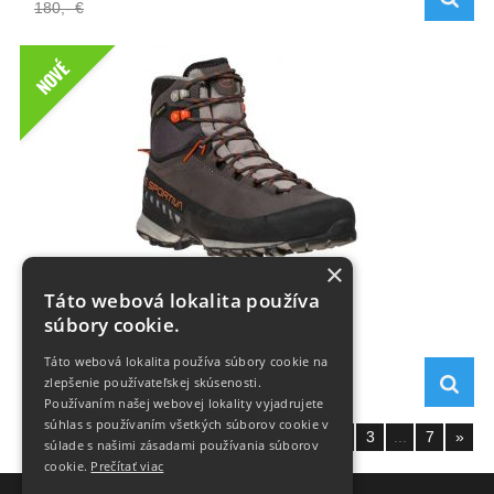
180,- €
NOVÉ
×
TX5 Woman GTX
Táto webová lokalita používa
súbory cookie.
Táto webová lokalita používa súbory cookie na
199,- €
zlepšenie používateľskej skúsenosti.
220,- €
Používaním našej webovej lokality vyjadrujete
súhlas s používaním všetkých súborov cookie v
Zobraziť stranu:
1
2
3
...
7
»
súlade s našimi zásadami používania súborov
cookie.
Prečítať viac