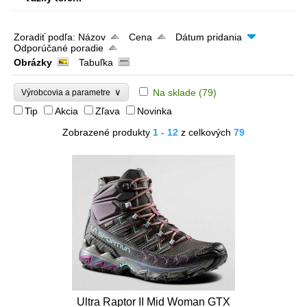
Zoradiť podľa:
Názov
Cena
Dátum pridania
Odporúčané poradie
Obrázky
Tabuľka
∨
Na sklade
(79)
Výrobcovia a parametre
Tip
Akcia
Zľava
Novinka
Zobrazené produkty
1 - 12
z celkových
79
Ultra Raptor II Mid Woman GTX