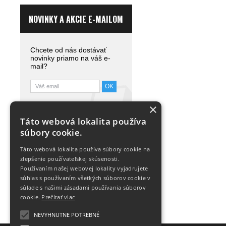
NOVINKY A AKCIE E-MAILOM
Chcete od nás dostávať
novinky priamo na váš e-
mail?
Táto stránka je chránená
×
službou reCAPTCHA.
Táto webová lokalita používa
Zistiť viac.
súbory cookie.
Táto webová lokalita používa súbory cookie na
zlepšenie používateľskej skúsenosti.
Používaním našej webovej lokality vyjadrujete
súhlas s používaním všetkých súborov cookie v
súlade s našimi zásadami používania súborov
cookie.
Prečítať viac
NEVYHNUTNE POTREBNÉ