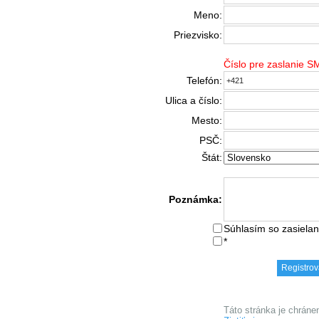
Meno:
Priezvisko:
Číslo pre zaslanie 
Telefón:
Ulica a číslo:
Mesto:
PSČ:
Štát:
Poznámka:
Súhlasím so zasielan
*
Táto stránka je chrán