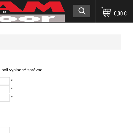
≫
0,00 €
 boli vyplnené správne.
*
*
*