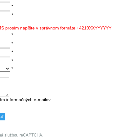
*
*
SMS prosím napíšte v správnom formáte +4219XXYYYYYY
*
*
*
*
*
ím informačných e-mailov.
ená službou reCAPTCHA.