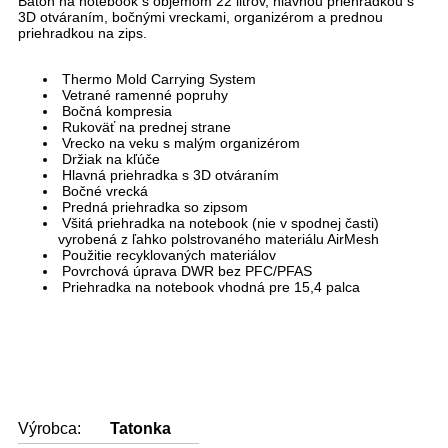
Batoh na notebook s objemom 22 litrov, hlavnou priehradkou s
3D otváraním, bočnými vreckami, organizérom a prednou
priehradkou na zips.
Thermo Mold Carrying System
Vetrané ramenné popruhy
Bočná kompresia
Rukoväť na prednej strane
Vrecko na veku s malým organizérom
Držiak na kľúče
Hlavná priehradka s 3D otváraním
Bočné vrecká
Predná priehradka so zipsom
Všitá priehradka na notebook (nie v spodnej časti)
vyrobená z ľahko polstrovaného materiálu AirMesh
Použitie recyklovaných materiálov
Povrchová úprava DWR bez PFC/PFAS
Priehradka na notebook vhodná pre 15,4 palca
Výrobca:
Tatonka