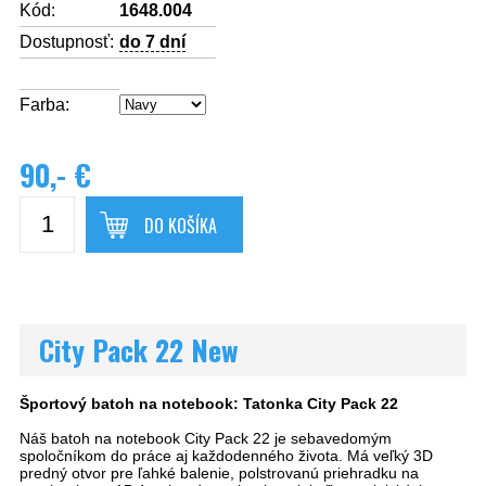
Kód:
1648.004
Dostupnosť:
do 7 dní
Farba:
90,- €
DO KOŠÍKA
City Pack 22 New
Športový batoh na notebook: Tatonka City Pack 22
Náš batoh na notebook City Pack 22 je sebavedomým
spoločníkom do práce aj každodenného života. Má veľký 3D
predný otvor pre ľahké balenie, polstrovanú priehradku na