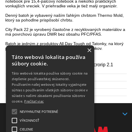
notebook pre 15,4-palcový notebook a niekoľko praktických
vonkajších vreciek. V priehradke veka je tiež malý organizér.
Denný batoh je vybavený naším ľahkým chrbtom Thermo Mold,
ktorý sa pohodlne prispôsobí chrbtu.
City Pack 22 je vyrobený čiastočne z recyklovaných materiálov a
má povrchovú úpravu DWR bez obsahu PFC/PFAS.
Batoh je jedným z produktov All Day Tough od Tatonky, na ktorý
×
poskytujeme predĺženú záruku na výrobok 10 rokov.
Táto webová lokalita používa
súbory cookie.
reTex 6.6 Eco, T-Microrip 2.1
Materiál:
Eco
Táto webová lokalita používa súbory cookie na
Hmotnosť(kg):
0.675 kg
zlepšenie používateľskej skúsenosti.
Používaním našej webovej lokality vyjadrujete
Objem:
22 l
súhlas s používaním všetkých súborov cookie v
Rozmery:
51 x 30 x 15 cm
súlade s našimi zásadami používania súborov
RECCO:
nie
cookie.
Prečítať viac
NEVYHNUTNE POTREBNÉ
KONTAKT
VÝKONNOSŤ
CIELENIE