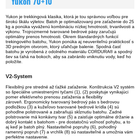
Yukon 70+10
Yukon je trekkingová klasika, ktorá je tou správnou voľbou pre
širokú škálu výletov. Batoh je optimalizovaný pre zaťaženie do 25
kg a ponúka vyváženú kombináciu nízkej hmotnosti, trvanlivosti a
výkonu. Trojrozmerné tvarované bedrové pásy zaručujú
optimálny prenos hmotnosti. Okrem štandardných funkcií
trekingového batohu, Yukon ponúka aj neuveriteľnú praktickosť s
3D predným otvorom, ktorý uľahčuje balenie. Spodná časť
batohu je vyrobená z odolného materiálu CORDURA® a spodný
šev sa ťahá na bokoch, aby sa zabránilo vniknutiu vody, keď ho
položíte.
V2-System
Flexibilný pre stredné až ťažké zaťaženie.
Konštrukcia V2 systém
so špeciálne umiestnenými tyčami (1), (2) poskytuje vynikajúci
pomer efektívneho prenosu zaťaženia a flexibility
zároveň.
Ergonomicky tvarovaný bedrový pás s bedrovou
podložkou (3) a kužeľovo tvarované bedrové krídla (4) sú
pohodlne polstrované a zabraňujú skĺznutiu batohu.
Zadné
polstrovanie má konkávny tvar (5) a zaisťuje optimálne držanie a
dobrý kontakt s batohom - pre dostatočnú voľnosť pohybu, a to
aj keď je batoh plný. Nastaviteľné
popruhy (6), pohodlný
ramenný popruh (7) a vrchlík (8) sú nastaviteľné a umožnia vám
perfektne nastavenie.