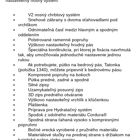
nastaviteľný nosný systém.
V2 nosný chrbtový systém
Snehové zábrany s dvoma sťahovadlami pod
vrchlíkom
Odnímateľná časť medzi hlavným a spodným
oddelením
Polstrované ramenné popruhy
Výškovo nastaviteľný hrudný pás
Špeciálna konštrukcia, pri ktorej je fixácia navrhnutá
tak, aby umožňovala jednoduché nastavenie jednou
rukou
Ak potrebujete, pútko na bedrový pás, Tatonka
(položka 1340), môžete pripevniť k bedrovému pásu
Kompresné popruhy na bokoch
Pútka predné, zadné a spodné
Silné zipsy
Uzamykateľný posuvný zips
3D zips predného otváranie
Výškovo nastaviteľný vrchlík s kľúčenkou
Pláštenka
Príprava pre Hydratačný systém
Spodok z odolného materiálu Cordura®
Spodná strana ťahaná vysoko s kompresnými
popruhmi
Bočné vrecká vyrobené z pružného materiálu
Materiálové slučky na prednej strane s držiakom na
turistické palice alebo cepíny