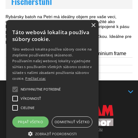
Fischerstuhl
Rybársky batoh na
Petri má ideálny objem pre vaše veci,
odnímateľné predné vrecko, ktoré môže byť použité ako
×
ladvinka.
Zariadenia či ďalšie vrecká môžu byť pripojené k pásu
Táto webová lokalita používa
pomocou popruh.
Batoh s objemom 20 litrov a integrovanou sedačkou. Ideálne pre
súbory cookie.
pešiu turistiku, rybárčenie, alebo na festivaloch.
Táto webová lokalita používa súbory cookie na
Materiál:
420 HD Nylon, Aluminium frame
zlepšenie používateľskej skúsenosti.
Používaním našej webovej lokality vyjadrujete
Hmotnosť(kg):
1,1 kg
súhlas s používaním všetkých súborov cookie v
Objem:
20 l
súlade s našimi zásadami používania súborov
RECCO:
nie
cookie.
Prečítať viac
NEVYHNUTNE POTREBNÉ
KONTAKT
VÝKONNOSŤ
CIELENIE
PRIJAŤ VŠETKO
ODMIETNUŤ VŠETKO
Prepnúť zobrazenie na plnú verziu
ZOBRAZIŤ PODROBNOSTI
Copyright 2017 - 2026 © yaksteam.sk