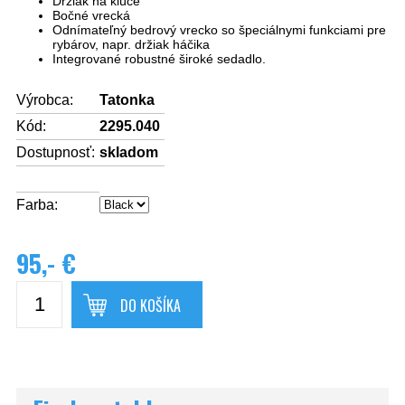
Držiak na klúče
Bočné vrecká
Odnímateľný bedrový vrecko so špeciálnymi funkciami pre
rybárov, napr. držiak háčika
Integrované robustné široké sedadlo.
Výrobca:
Tatonka
Kód:
2295.040
Dostupnosť:
skladom
Farba:
95,- €
DO KOŠÍKA