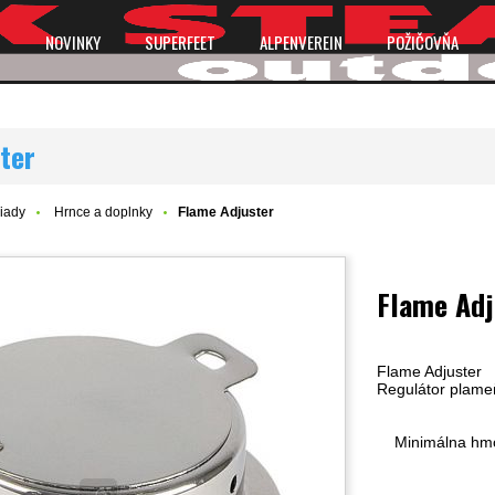
P
NOVINKY
SUPERFEET
ALPENVEREIN
POŽIČOVŇA
ter
iady
Hrnce a doplnky
Flame Adjuster
Flame Adj
Flame Adjuster
Regulátor plameň
Minimálna hmo