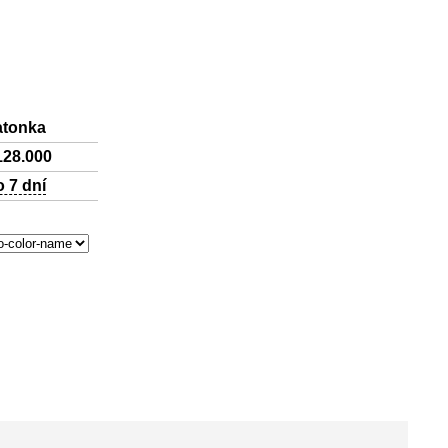
atonka
128.000
o 7 dní