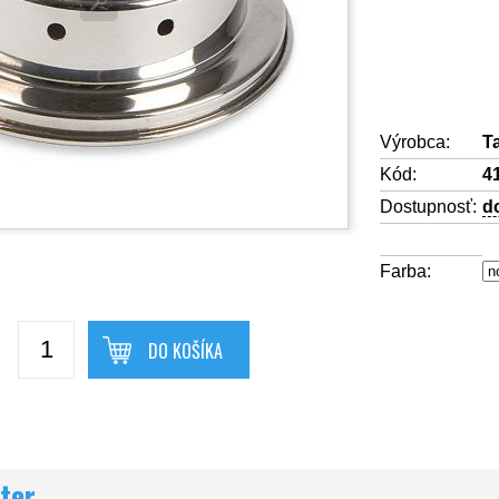
Výrobca:
T
Kód:
4
Dostupnosť:
d
Farba:
DO KOŠÍKA
ter