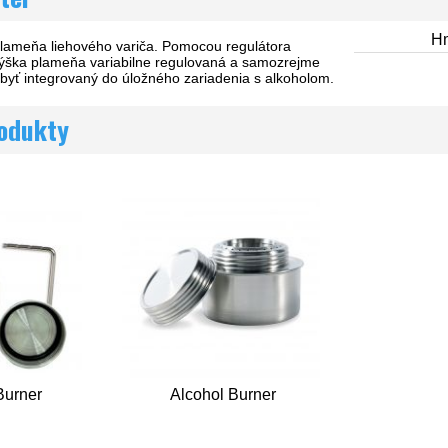
Hm
plameňa liehového variča. Pomocou regulátora
ýška plameňa variabilne regulovaná a samozrejme
 byť integrovaný do úložného zariadenia s alkoholom.
rodukty
Burner
Alcohol Burner