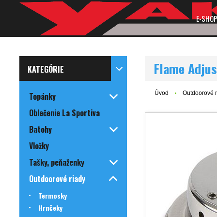
E-SHO
Flame Adjus
KATEGÓRIE
Úvod
Outdoorové r
Topánky
Oblečenie La Sportiva
Batohy
Vložky
Tašky, peňaženky
Outdoorové riady
Termosky
Hrnčeky