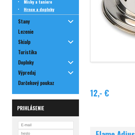
Misky a taniere
Hrnce a doplnky
Stany
Lezenie
Skialp
Turistika
Doplnky
Výpredaj
Darčekový poukaz
12,- €
PRIHLÁSENIE
Flame Adjus