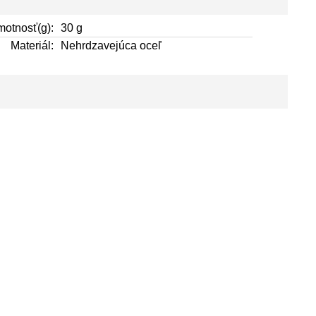
otnosť(g):
30 g
Materiál:
Nehrdzavejúca oceľ