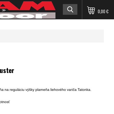
≫
0,00 €
uster
a na reguláciu výšky plameňa liehového variča Tatonka.
tnosť