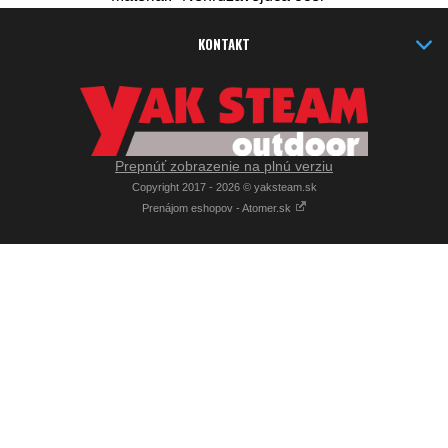
KONTAKT
Prepnúť zobrazenie na plnú verziu
Copyright 2017 - 2026 © yaksteam.sk
Prenájom eshopov - Atomer.sk