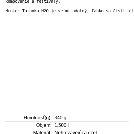
kempovanie a festivaly.
Hrniec Tatonka H2O je veľmi odolný, ľahko sa čistí a b
Hmotnosť(g):
340 g
Objem:
1.500 l
Materiál:
Nehrdzavejúca oceľ