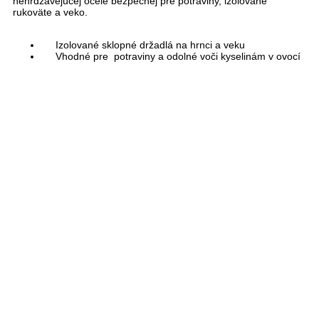
nehrdzavejúcej ocele bezpečnej pre potraviny, izolované
rukoväte a veko.
Izolované sklopné držadlá na hrnci a veku
Vhodné pre potraviny a odolné voči kyselinám v ovocí