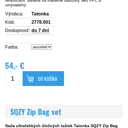
veľkosťami.
Ideálne na triedenie batožiny.
Bez PFC a
umývateľný.
Výrobca:
Tatonka
Kód:
2778.001
Dostupnosť:
do 7 dní
Farba:
54,- €
DO KOŠÍKA
SQZY Zip Bag set
Sada ultraľahkých úložných tašiek Tatonka SQZY Zip Bag