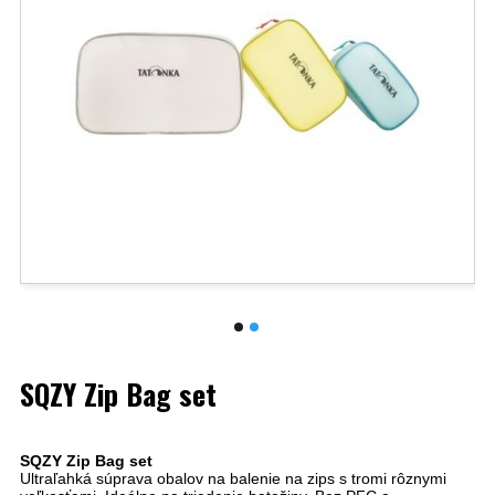
SQZY Zip Bag set
SQZY Zip Bag set
Ultraľahká súprava obalov na balenie na zips s tromi rôznymi