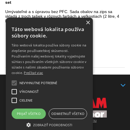
set
Umývateľné a s úpravou bez PFC.
Sada obalov na zips sa
skladá z troch tašiek v rôznych farbách a veľkostiach (2 litre, 4
×
litre, 8 litrov).
Sú ideálne na triedenie batožiny.
Táto webová lokalita používa
Dostupné v troch veľkostiach
Mimoriadne ľahký materiál
súbory cookie.
PFC FREE
Umývateľné
Táto webová lokalita používa súbory cookie na
zlepšenie používateľskej skúsenosti.
Používaním našej webovej lokality vyjadrujete
súhlas s používaním všetkých súborov cookie v
Materiál:
T-Light Tex
súlade s našimi zásadami používania súborov
Hmotnosť(kg):
0.115 kg
cookie.
Prečítať viac
NEVYHNUTNE POTREBNÉ
KONTAKT
VÝKONNOSŤ
CIELENIE
PRIJAŤ VŠETKO
ODMIETNUŤ VŠETKO
Prepnúť zobrazenie na plnú verziu
ZOBRAZIŤ PODROBNOSTI
Copyright 2017 - 2026 © yaksteam.sk