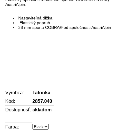
AustriAlpin.
Nastaviteľná dĺžka
Elastický popruh
38 mm spona COBRA® od spoločnosti AustriAlpin
Výrobca:
Tatonka
Kód:
2857.040
Dostupnosť:
skladom
Farba: