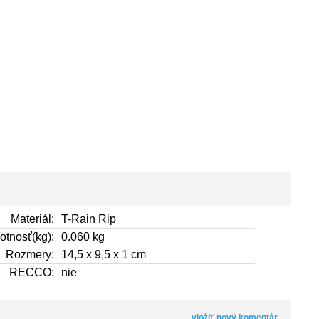
Materiál:
T-Rain Rip
tnosť(kg):
0.060 kg
Rozmery:
14,5 x 9,5 x 1 cm
RECCO:
nie
vložiť nový komentár