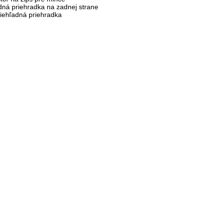
á priehradka na zadnej strane
iehľadná priehradka