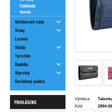
Peňaženky
Opasky
Outdoorové riady
Stany
Lezenie
Skialp
Turistika
Doplnky
Výpredaj
Darčekový poukaz
Výrobca:
Tatonk
PRIHLÁSENIE
Kód:
2894.0