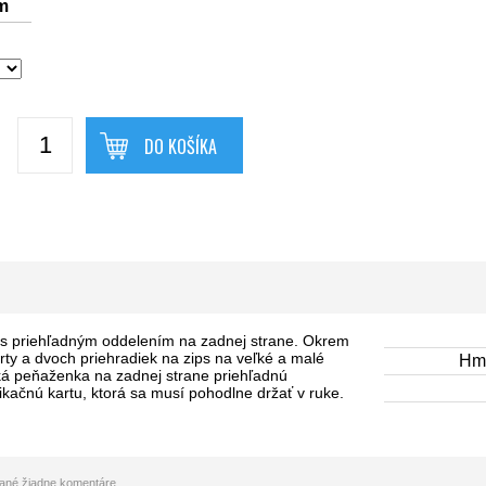
m
DO KOŠÍKA
s priehľadným oddelením na zadnej strane. Okrem
arty a dvoch priehradiek na zips na veľké a malé
Hmo
ká peňaženka na zadnej strane priehľadnú
fikačnú kartu, ktorá sa musí pohodlne držať v ruke.
idané žiadne komentáre