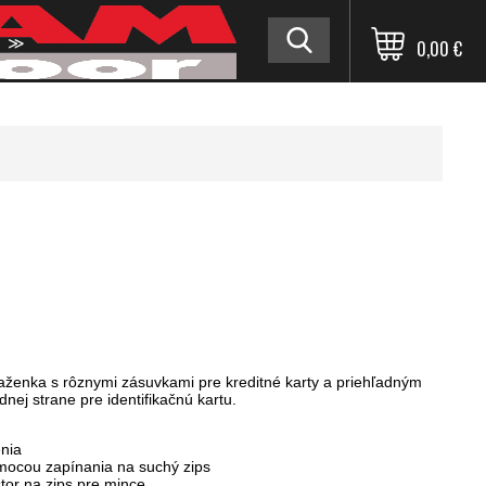
≫
0,00 €
aženka s rôznymi zásuvkami pre kreditné karty a priehľadným
nej strane pre identifikačnú kartu.
nia
cou zapínania na suchý zips
or na zips pre mince