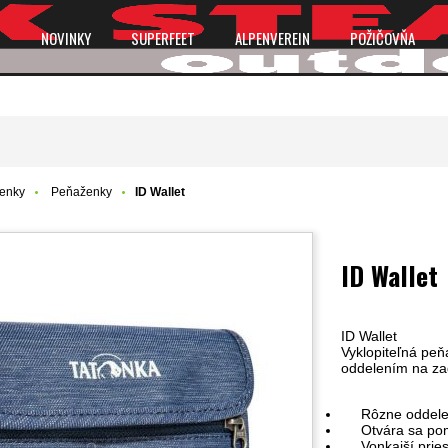
P
NOVINKY
SUPERFEET
ALPENVEREIN
POŽIČOVŇA
ženky
Peňaženky
ID Wallet
ID Wallet
ID Wallet
Vyklopiteľná peň
oddelením na zad
Rôzne oddele
Otvára sa pomo
Vonkajší priest