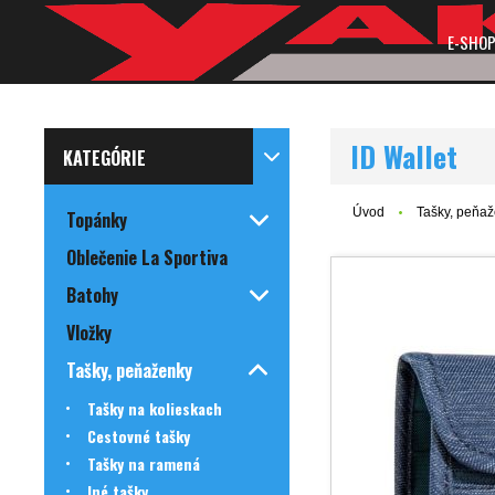
E-SHO
ID Wallet
KATEGÓRIE
Úvod
Tašky, peňa
Topánky
Oblečenie La Sportiva
Batohy
Vložky
Tašky, peňaženky
Tašky na kolieskach
Cestovné tašky
Tašky na ramená
Iné tašky