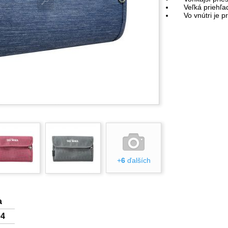
Veľká priehľadn
Vo vnútri je pr
+
6
ďalších
a
04