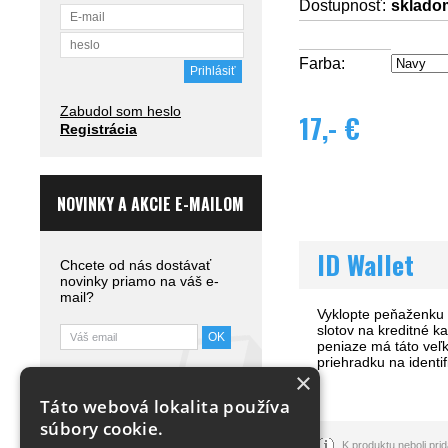
Dostupnosť:
sklado
Farba:
Zabudol som heslo
17,- €
Registrácia
NOVINKY A AKCIE E-MAILOM
ID Wallet
Chcete od nás dostávať
novinky priamo na váš e-
mail?
Vyklopte peňaženku 
slotov na kreditné k
peniaze má táto veľ
priehradku na identi
Táto stránka je chránená
×
službou reCAPTCHA.
Táto webová lokalita používa
Zistiť viac.
súbory cookie.
K produktu neboli pr