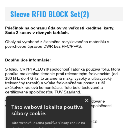
Sleeve RFID BLOCK Set(2)
Priečinok na ochranu údajov vo veľkosti kreditnej karty.
Sada 2 kusov v rôznych farbách.
Obaly sú vyrobené z čiastočne recyklovaného materiálu s
povrchovou úpravou DWR bez PFC/PFAS.
Doplňujúce informácie:
S fóliou CRYPTALLOY® spoločnosť Tatonka používa fóliu, ktorá
ponúka maximálne tienenie proti relevantným frekvenciám (od
100 kHz do 4 GHz; to znamená nízky, vysoký a ultravysoký
frekvenčný rozsah) a vďaka frekvenčnému posunu ruší
akúkoľvek rádiovú komunikáciu. Toto bolo testované a
certifikované spoločnosťou TÜV Saarland.
×
Výrobca „Kryptronic Technologies“ potvrdil požadované
spracovanie fólie vo všetkých produktoch RIFD spoločnosti
Táto webová lokalita používa
Tatonka.
súbory cookie.
210 HD Nylon FD Eco,
Táto webová lokalita používa súbory cookie na
Materiál:
CRYPTALLOY®