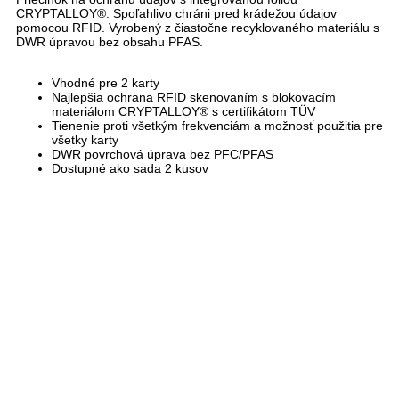
CRYPTALLOY®. Spoľahlivo chráni pred krádežou údajov
pomocou RFID. Vyrobený z čiastočne recyklovaného materiálu s
DWR úpravou bez obsahu PFAS.
Vhodné pre 2 karty
Najlepšia ochrana RFID skenovaním s blokovacím
materiálom CRYPTALLOY® s certifikátom TÜV
Tienenie proti všetkým frekvenciám a možnosť použitia pre
všetky karty
DWR povrchová úprava bez PFC/PFAS
Dostupné ako sada 2 kusov