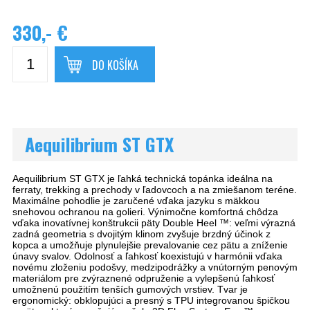
330,- €
DO KOŠÍKA
Aequilibrium ST GTX
Aequilibrium ST GTX je ľahká technická topánka ideálna na
ferraty, trekking a prechody v ľadovcoch a na zmiešanom teréne.
Maximálne pohodlie je zaručené vďaka jazyku s mäkkou
snehovou ochranou na golieri. Výnimočne komfortná chôdza
vďaka inovatívnej konštrukcii päty Double Heel ™: veľmi výrazná
zadná geometria s dvojitým klinom zvyšuje brzdný účinok z
kopca a umožňuje plynulejšie prevalovanie cez pätu a zníženie
únavy svalov. Odolnosť a ľahkosť koexistujú v harmónii vďaka
novému zloženiu podošvy, medzipodrážky a vnútorným penovým
materiálom pre zvýraznené odpruženie a vylepšenú ľahkosť
umožnenú použitím tenších gumových vrstiev. Tvar je
ergonomický: obklopujúci a presný s TPU integrovanou špičkou