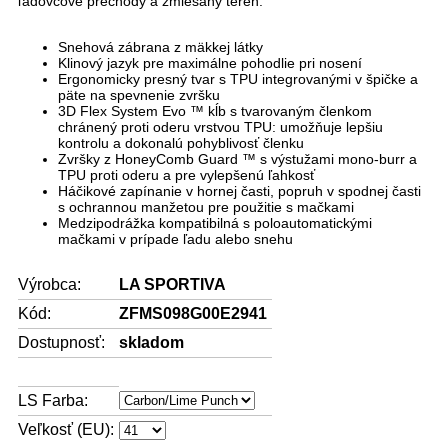
ľadovcové prechody a zmiešaný terén.
Snehová zábrana z mäkkej látky
Klinový jazyk pre maximálne pohodlie pri nosení
Ergonomicky presný tvar s TPU integrovanými v špičke a
päte na spevnenie zvršku
3D Flex System Evo ™ kĺb s tvarovaným členkom
chránený proti oderu vrstvou TPU: umožňuje lepšiu
kontrolu a dokonalú pohyblivosť členku
Zvršky z HoneyComb Guard ™ s výstužami mono-burr a
TPU proti oderu a pre vylepšenú ľahkosť
Háčikové zapínanie v hornej časti, popruh v spodnej časti
s ochrannou manžetou pre použitie s mačkami
Medzipodrážka kompatibilná s poloautomatickými
mačkami v prípade ľadu alebo snehu
Výrobca:
LA SPORTIVA
Kód:
ZFMS098G00E2941
Dostupnosť:
skladom
LS Farba:
Veľkosť (EU):