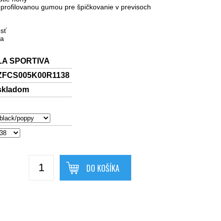
profilovanou gumou pre špičkovanie v previsoch
osť
ka
LA SPORTIVA
ZFCS005K00R1138
skladom
DO KOŠÍKA