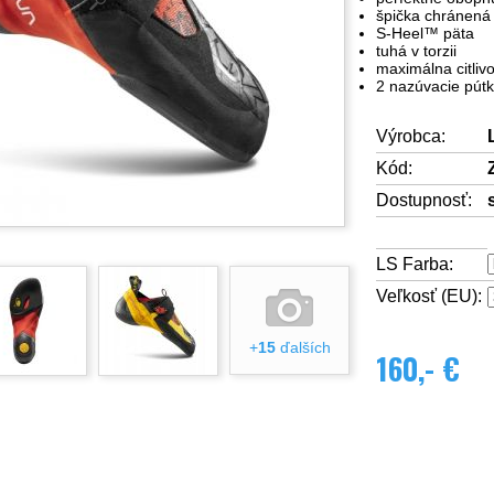
špička chránená 
S-Heel™ päta
tuhá v torzii
maximálna citliv
2 nazúvacie pút
Výrobca:
Kód:
Dostupnosť:
LS Farba:
Veľkosť (EU):
+
15
ďalších
160,- €