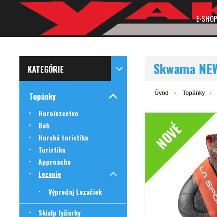
E-SHO
Skwama NE
KATEGÓRIE
Úvod
Topánky
Topánky
Horolezectvo
NOVÉ
Beh
Horská turistika
Turistika
Approache
Lezenie
Výpredaj Lezačiek
Skialp lyžiarky