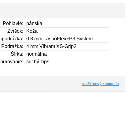
Pohlavie:
pánska
Zvršok:
Koža
ipodrážka:
0,8 mm LaspoFlex+P3 System
Podrážka:
4 mm Vibram XS-Grip2
Šírka:
normálna
nurovanie:
suchý zips
vložiť nový komentár