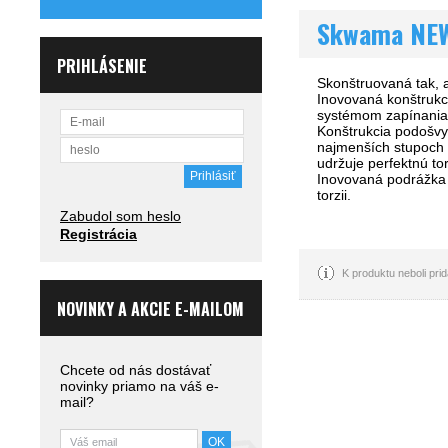
Skwama NE
PRIHLÁSENIE
Skonštruovaná tak, a
Inovovaná konštrukc
systémom zapínania 
Konštrukcia podošvy 
najmenších stupoch
udržuje perfektnú tor
Inovovaná podrážka s
torzii.
Zabudol som heslo
Registrácia
K produktu neboli pr
NOVINKY A AKCIE E-MAILOM
Chcete od nás dostávať
novinky priamo na váš e-
mail?