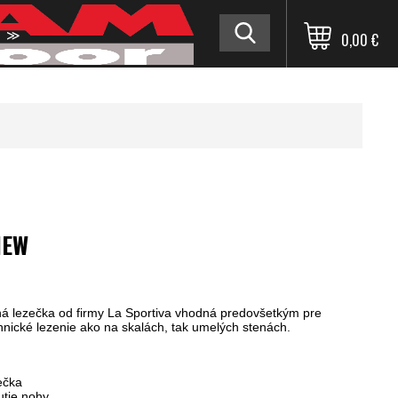
≫
0,00 €
NEW
á lezečka od firmy La Sportiva vhodná predovšetkým pre
nické lezenie ako na skalách, tak umelých stenách.
ečka
utie nohy