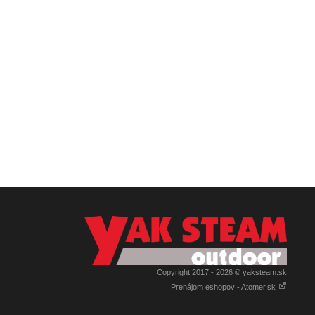
Copyright 2017 - 2026 © yaksteam.sk
Prenájom eshopov - Atomer.sk