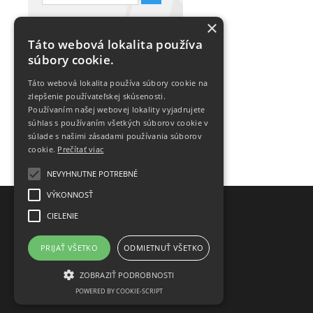
Táto stránka je chránená
×
službou reCAPTCHA.
Táto webová lokalita používa
Zistiť viac.
súbory cookie.
Táto webová lokalita používa súbory cookie na
zlepšenie používateľskej skúsenosti.
Používaním našej webovej lokality vyjadrujete
súhlas s používaním všetkých súborov cookie v
súlade s našimi zásadami používania súborov
cookie.
Prečítať viac
NEVYHNUTNE POTREBNÉ
VÝKONNOSŤ
CIELENIE
KONTAKT
Kontaktné údaje
PRIJAŤ VŠETKO
ODMIETNUŤ VŠETKO
Obchodné podmienky
GDPR-Ochrana osobných údajov
ZOBRAZIŤ PODROBNOSTI
Pravidlá cookies
POWERED BY COOKIE-SCRIPT