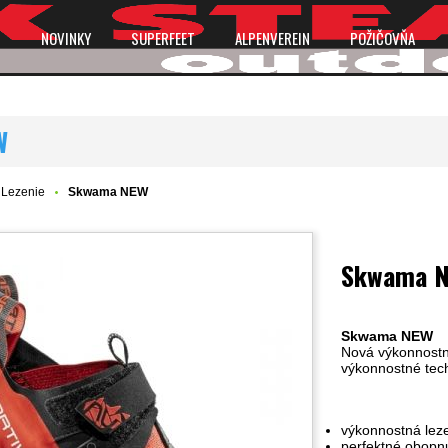
P
NOVINKY
SUPERFEET
ALPENVEREIN
POŽIČOVŇA
W
Lezenie
Skwama NEW
Skwama 
Skwama NEW
Nová výkonnostn
výkonnostné tech
výkonnostná lez
perfektné obopn