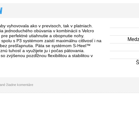
W
by vyhovovala ako v previsoch, tak v platniach.
ia jednoduchého obúvania v kombinácii s Velcro
pre perfektné utiahnutie a obopnutie nohy.
Medz
spolu s P3 systémom zaistí maximálnu citlivosť i na
 bez prešľapnutia. Päta se systémom S-Heel™
znú tuhosť a využijete ju i počas pätovania.
o zvýšenou pozdĺžnou flexibilitou a stabilitou v
Š
idané žiadne komentáre