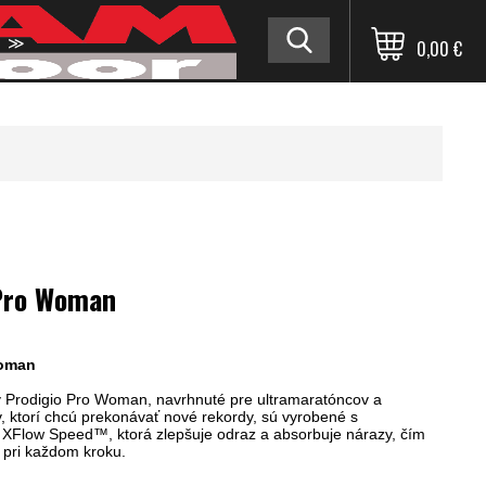
≫
0,00 €
 Pro Woman
Woman
 Prodigio Pro Woman, navrhnuté pre ultramaratóncov a
v, ktorí chcú prekonávať nové rekordy, sú vyrobené s
XFlow Speed™, ktorá zlepšuje odraz a absorbuje nárazy, čím
u pri každom kroku.