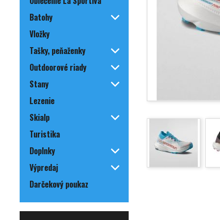
Oblečenie La Sportiva
Batohy
Vložky
Tašky, peňaženky
Outdoorové riady
Stany
Lezenie
Skialp
Turistika
Doplnky
Výpredaj
Darčekový poukaz