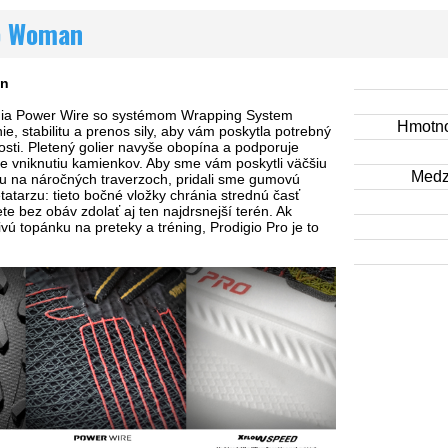
o Woman
an
ógia Power Wire so systémom Wrapping System
Hmotno
ie, stabilitu a prenos sily, aby vám poskytla potrebný
nosti. Pletený golier navyše obopína a podporuje
e vniknutiu kamienkov. Aby sme vám poskytli väčšiu
Medz
tu na náročných traverzoch, pridali sme gumovú
tatarzu: tieto bočné vložky chránia strednú časť
te bez obáv zdolať aj ten najdrsnejší terén. Ak
ivú topánku na preteky a tréning, Prodigio Pro je to