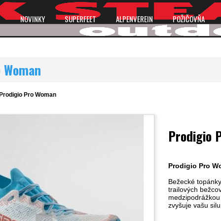
P
NOVINKY
SUPERFEET
ALPENVEREIN
POŽIČOVŇA
o Woman
Prodigio Pro Woman
Prodigio
Prodigio Pro 
Bežecké topánky
trailových bežco
medzipodrážkou 
zvyšuje vašu sil