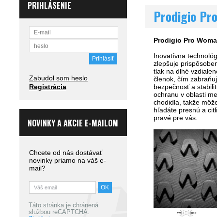
PRIHLÁSENIE
Prodigio Pr
Prodigio Pro Wom
Inovatívna technol
zlepšuje prispôsoben
tlak na dlhé vzdiale
Zabudol som heslo
členok, čím zabraňuj
Registrácia
bezpečnosť a stabili
ochranu v oblasti me
chodidla, takže môže
hľadáte presnú a citl
pravé pre vás.
NOVINKY A AKCIE E-MAILOM
Chcete od nás dostávať
novinky priamo na váš e-
mail?
Táto stránka je chránená
službou reCAPTCHA.