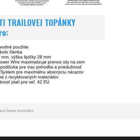
TI TRAILOVEJ TOPÁNKY
ro:
vodné použitie
kolo členka
4 mm, výška špičky 28 mm
ower Wire maximalizuje prenos sily na zem
podšívka pre viac pohodlia a priedušnosť
 System pre maximálnu absorpciu nárazov
né z recyklovaných materiálov
osť platí pre veľ. 42 EÚ
idané žiadne komentáre