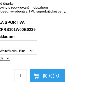
é šnúrky
ťoviny s recyklovaným obsahom
Speed, vyrobená z TPU superkritickej peny.
LA SPORTIVA
ZFRS101W00B0239
skladom
DO KOŠÍKA