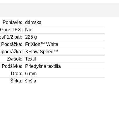
Pohlavie:
dámska
Gore-TEX:
Nie
sť 1/2 pár:
225 g
Podrážka:
FriXion™ White
ipodrážka:
XFlow Speed™
Zvršok:
Textil
Podšívka:
Priedyšná textília
Drop:
6 mm
Šírka:
širšia