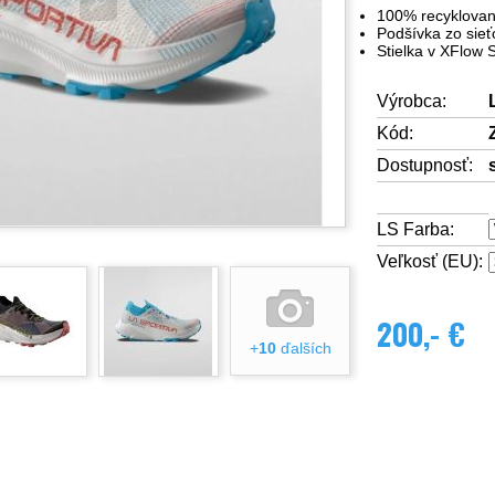
100% recyklovan
Podšívka zo sie
Stielka v XFlow 
Výrobca:
Kód:
Dostupnosť:
LS Farba:
Veľkosť (EU):
200,- €
+
10
ďalších