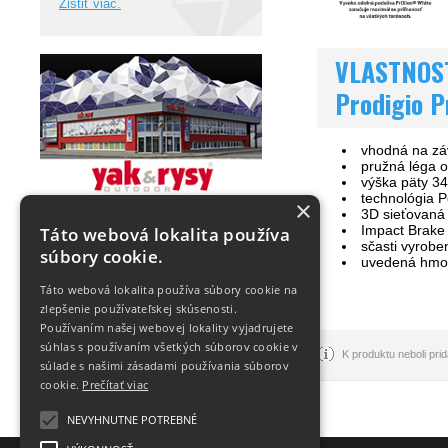
Zistiť viac.
VLASTNOS
Prodigio P
vhodná na zá
pružná léga o
výška päty 3
technológia P
×
3D sieťovaná 
Impact Brake
Táto webová lokalita používa
sčasti vyrobe
súbory cookie.
uvedená hmotn
Táto webová lokalita používa súbory cookie na
zlepšenie používateľskej skúsenosti.
Používaním našej webovej lokality vyjadrujete
súhlas s používaním všetkých súborov cookie v
K produktu neboli pr
súlade s našimi zásadami používania súborov
cookie.
Prečítať viac
NEVYHNUTNE POTREBNÉ