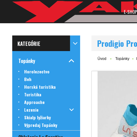
E-SHO
Prodigio Pr
KATEGÓRIE
Úvod
Topánky
Topánky
Horolezectvo
Beh
Horská turistika
Turistika
Approache
Lezenie
Skialp lyžiarky
Výpredaj Topánky