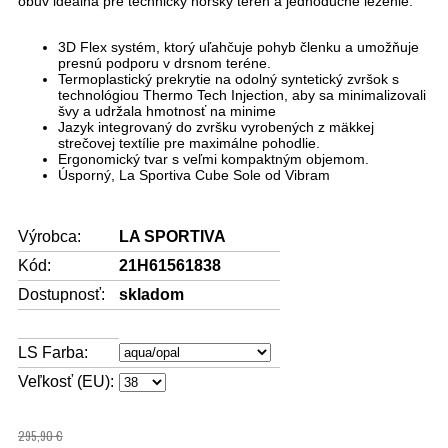
obuv ideálna pre technický horský terén a jednoduché lezenie.
3D Flex systém, ktorý uľahčuje pohyb členku a umožňuje
presnú podporu v drsnom teréne.
Termoplastický prekrytie na odolný syntetický zvršok s
technológiou Thermo Tech Injection, aby sa minimalizovali
švy a udržala hmotnosť na minime
Jazyk integrovaný do zvršku vyrobených z mäkkej
strečovej textílie pre maximálne pohodlie.
Ergonomický tvar s veľmi kompaktným objemom.
Úsporný, La Sportiva Cube Sole od Vibram
Výrobca:
LA SPORTIVA
Kód:
21H61561838
Dostupnosť:
skladom
LS Farba:
Veľkosť (EU):
295,90 €