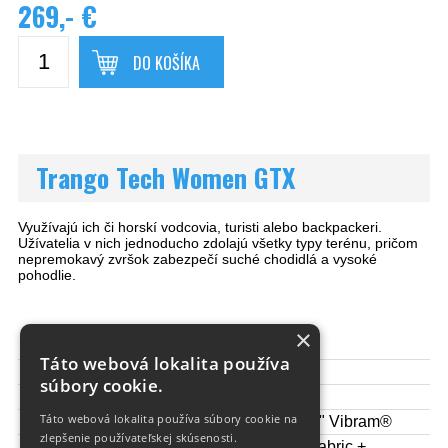
269,- €
DO KOŠÍKA
Trango Tech Women GTX
Využívajú ich či horskí vodcovia, turisti alebo backpackeri.
Užívatelia v nich jednoducho zdolajú všetky typy terénu, pričom
nepremokavý zvršok zabezpečí suché chodidlá a vysoké
pohodlie.
×
Pohlavie:
dámska
Táto webová lokalita používa
Gore-TEX:
Áno
súbory cookie.
Hmotnosť 1/2 pár:
570 g
Táto webová lokalita používa súbory cookie na
Podrážka:
La Sportiva "CUBE" Vibram®
zlepšenie používateľskej skúsenosti.
Abrasion resistant fabric +