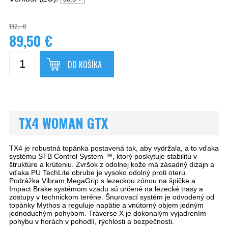
192,- €
89,50 €
DO KOŠÍKA
TX4 WOMAN GTX
TX4 je robustná topánka postavená tak, aby vydržala, a to vďaka
systému STB Control System ™, ktorý poskytuje stabilitu v
štruktúre a krúteniu. Zvršok z odolnej kože má zásadný dizajn a
vďaka PU TechLite obrube je vysoko odolný proti oteru.
Podrážka Vibram MegaGrip s lezeckou zónou na špičke a
Impact Brake systémom vzadu sú určené na lezecké trasy a
zostupy v technickom teréne. Šnurovací systém je odvodený od
topánky Mythos a reguluje napätie a vnútorný objem jedným
jednoduchým pohybom. Traverse X je dokonalým vyjadrením
pohybu v horách v pohodlí, rýchlosti a bezpečnosti.