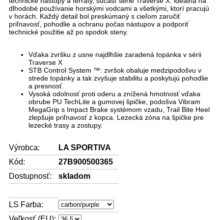
technické nástupy a ferráty, súčasť série Traverse X: ideálna na
dlhodobé používanie horskými vodcami a všetkými, ktorí pracujú
v horách. Každý detail bol preskúmaný s cieľom zaručiť
priľnavosť, pohodlie a ochranu počas nástupov a podporiť
technické použitie až po spodok steny.
Vďaka zvršku z usne najdlhšie zaradená topánka v sérii
Traverse X
STB Control System ™: zvršok obaluje medzipodošvu v
strede topánky a tak zvyšuje stabilitu a poskytujú pohodlie
a presnosť.
Vysoká odolnosť proti oderu a znížená hmotnosť vďaka
obrube PU TechLite a gumovej špičke, podošva Vibram
MegaGrip s Impact Brake systémom vzadu, Trail Bite Heel
zlepšuje priľnavosť z kopca. Lezecká zóna na špičke pre
lezecké trasy a zostupy.
Výrobca:
LA SPORTIVA
Kód:
27B900500365
Dostupnosť:
skladom
LS Farba:
Veľkosť (EU):