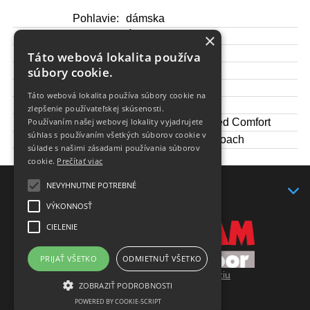
Pohlavie:
dámska
×
Gore-TEX:
Áno
Hmotnosť 1/2 pár:
400 g
Táto webová lokalita používa
súbory cookie.
Podrážka:
Vibram® s IBS
Medzipodrážka:
EVA
Táto webová lokalita používa súbory cookie na
Zvršok:
Textil
zlepšenie používateľskej skúsenosti.
Používaním našej webovej lokality vyjadrujete
Podšívka:
Gore-Tex® Extended Comfort
súhlas s používaním všetkých súborov cookie v
Vložka (stielka):
4mm Ortholite Approach
súlade s našimi zásadami používania súborov
Šírka:
normálna
cookie.
Prečítať viac
NEVYHNUTNE POTREBNÉ
KONTAKT
VÝKONNOSŤ
CIELENIE
PRIJAŤ VŠETKO
ODMIETNUŤ VŠETKO
Prepnúť zobrazenie na plnú verziu
ZOBRAZIŤ PODROBNOSTI
Copyright 2017 - 2026 © yaksteam.sk
POWERED BY COOKIE-SCRIPT
Prenájom eshopov - Atomer.sk