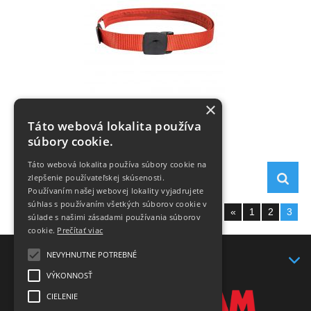
×
Travel Waistbelt 30mm
Táto webová lokalita používa
súbory cookie.
Táto webová lokalita používa súbory cookie na
15,- €
zlepšenie používateľskej skúsenosti.
Používaním našej webovej lokality vyjadrujete
súhlas s používaním všetkých súborov cookie v
Zobraziť stranu:
«
1
2
3
súlade s našimi zásadami používania súborov
cookie.
Prečítať viac
NEVYHNUTNE POTREBNÉ
KONTAKT
VÝKONNOSŤ
CIELENIE