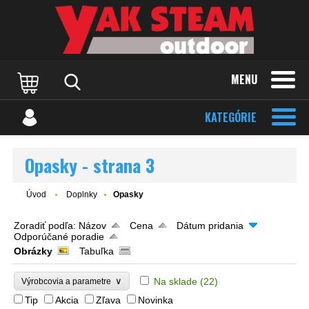
MENU
KATEGÓRIE
Opasky - strana 3
Úvod
Doplnky
Opasky
Zoradiť podľa:
Názov
Cena
Dátum pridania
Odporúčané poradie
Obrázky
Tabuľka
∨
Na sklade
(22)
Výrobcovia a parametre
Tip
Akcia
Zľava
Novinka