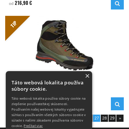
216,90 €
od
TIP
×
Trango Trk Leather GTX
Táto webová lokalita používa
súbory cookie.
Táto webová lokalita používa súbory cookie na
245,- €
zlepšenie používateľskej skúsenosti.
269,50 €
Používaním našej webovej lokality vyjadrujete
súhlas s používaním všetkých súborov cookie v
Zobraziť stranu:
«
1
...
25
26
27
28
29
»
súlade s našimi zásadami používania súborov
cookie.
Prečítať viac