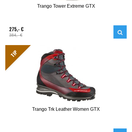
Trango Tower Extreme GTX
275,- €
384,- €
TIP
Trango Trk Leather Women GTX