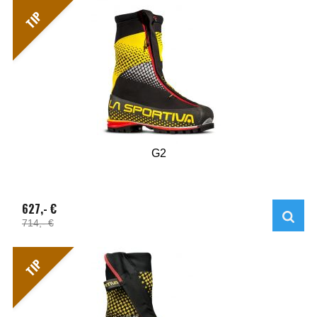
TIP
G2
627,- €
714,- €
TIP