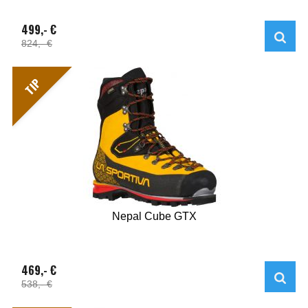
499,- €
824,- €
TIP
Nepal Cube GTX
469,- €
538,- €