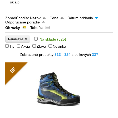
skialp.
Zoradiť podľa:
Názov
Cena
Dátum pridania
Odporúčané poradie
Obrázky
Tabuľka
∨
Na sklade
(325)
Parametre
Tip
Akcia
Zľava
Novinka
Zobrazené produkty
313 - 324
z celkových
337
TIP