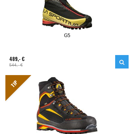
G5
489,- €
544,- €
TIP