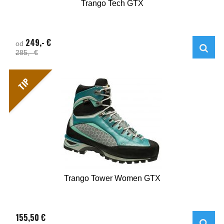
Trango Tech GTX
249,- €
od
285,- €
TIP
Trango Tower Women GTX
155,50 €