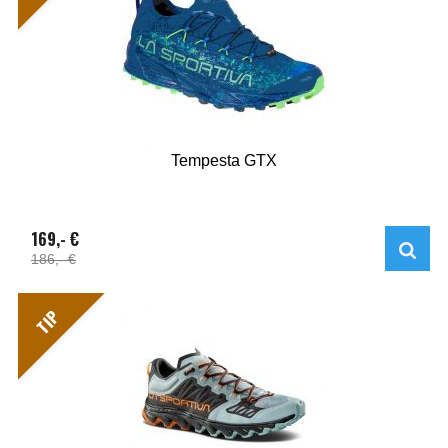
Tempesta GTX
169,- €
186,- €
TIP