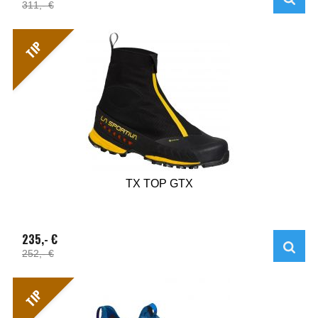
311,- €
TIP
TX TOP GTX
235,- €
252,- €
TIP