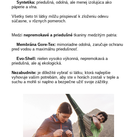
Syntetika:
priedušná, odolná, ale menej izolujúca ako
páperie a vlna.
Všetky tieto tri látky môžu prispievať k zloženiu odevu
súčasne, v rôznych pomeroch.
Medzi
nepremokavé a priedušné
tkaniny medzitým patria:
Membrána Gore-Tex:
mimoriadne odolná, zaručuje ochranu
pred vodou a maximálnu priedušnosť.
Evo-Shell:
nielen vysoko výkonná, nepremokavá a
priedušná, ale aj ekologická.
Nezabudnite:
je dôležité vybrať si látku, ktorá najlepšie
vyhovuje vašim potrebám, aby ste v horách zostali v teple a
suchu a mohli si naplno a bezpečne užiť svoje zážitky.