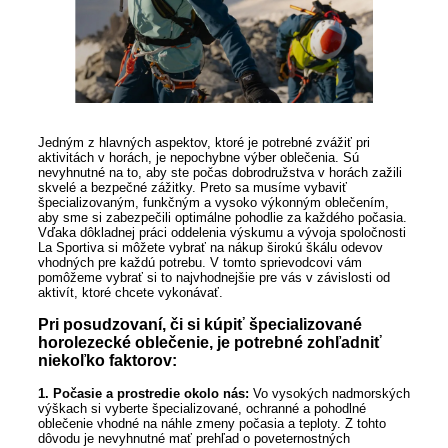
Jedným z hlavných aspektov, ktoré je potrebné zvážiť pri
aktivitách v horách, je nepochybne výber oblečenia. Sú
nevyhnutné na to, aby ste počas dobrodružstva v horách zažili
skvelé a bezpečné zážitky. Preto sa musíme vybaviť
špecializovaným, funkčným a vysoko výkonným oblečením,
aby sme si zabezpečili optimálne pohodlie za každého počasia.
Vďaka dôkladnej práci oddelenia výskumu a vývoja spoločnosti
La Sportiva si môžete vybrať na nákup širokú škálu odevov
vhodných pre každú potrebu. V tomto sprievodcovi vám
pomôžeme vybrať si to najvhodnejšie pre vás v závislosti od
aktivít, ktoré chcete vykonávať.
Pri posudzovaní, či si kúpiť špecializované
horolezecké oblečenie, je potrebné zohľadniť
niekoľko faktorov:
1. Počasie a prostredie okolo nás:
Vo vysokých nadmorských
výškach si vyberte špecializované, ochranné a pohodlné
oblečenie vhodné na náhle zmeny počasia a teploty. Z tohto
dôvodu je nevyhnutné mať prehľad o poveternostných