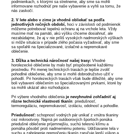
podmienkach, s ktorými sa stretneme, aby sme sa mohli
informovane rozhodnúť pre naše vybavenie a vyhli sa tomu, že
nás zaskočí.
2. V lete alebo v zime je vhodné obliekať sa podľa
jednotlivých ročných období,
hoci v závislosti od podmienok
môžeme potrebovať tepelnú ochranu aj na vrchole leta. Vždy
musíme mať na pamäti, akú výšku chceme dosiahnuť, ale
nezabúdajme, že aj v nie príliš vysokých nadmorských výškach
si môže situácia v prípade zlého počasia vyžadovať, aby sme
sa spoľahli na špecializované, izolačné a nepremokavé
oblečenie.
3. Dĺžka a technická náročnosť našej trasy:
Vhodné
horolezecké oblečenie by malo byť prispôsobené každému
prostrediu. Pri menej technických trasách je lepšie zvoliť
pohodlné oblečenie, aby sme si mohli dobrodružstvo užiť v
pohodlí. Pri horolezeckých trasách však bude dôležité, aby sme
boli vybavení oblečením so špecializovanými prvkami, ktoré by
sa mohli ukázať ako rozhodujúce.
Pri výbere vhodného oblečenia
je nevyhnutné zohľadniť aj
rôzne technické vlastnosti tkanín
: priedušnosť,
termoreguláciu, nepremokavosť, izoláciu, odolnosť a pohodlie.
Priedušnosť:
schopnosť vodných pár unikať z vnútra tkaniny
cez mikrootvory. Najmä pri outdoorových športoch ponúka
priedušné oblečenie príjemnejšiu, suchú telesnú klímu a
pomáha pôsobiť proti nadmernému poteniu. Udržiavanie tela v
suchu a zabránenie premočeniu tkanín zaručuje lepší výkon a