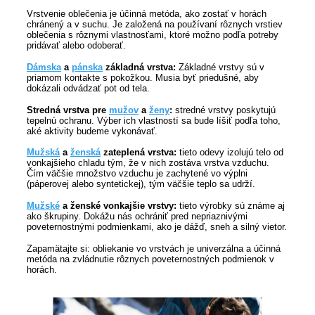
Vrstvenie oblečenia je účinná metóda, ako zostať v horách
chránený a v suchu. Je založená na používaní rôznych vrstiev
oblečenia s rôznymi vlastnosťami, ktoré možno podľa potreby
pridávať alebo odoberať.
Dámska
a
pánska
základná vrstva:
Základné vrstvy sú v
priamom kontakte s pokožkou. Musia byť priedušné, aby
dokázali odvádzať pot od tela.
Stredná vrstva pre
mužov
a
ženy
:
stredné vrstvy poskytujú
tepelnú ochranu. Výber ich vlastností sa bude líšiť podľa toho,
aké aktivity budeme vykonávať.
Mužská
a
ženská
zateplená vrstva:
tieto odevy izolujú telo od
vonkajšieho chladu tým, že v nich zostáva vrstva vzduchu.
Čím väčšie množstvo vzduchu je zachytené vo výplni
(páperovej alebo syntetickej), tým väčšie teplo sa udrží.
Mužské
a ženské vonkajšie vrstvy:
tieto výrobky sú známe aj
ako škrupiny. Dokážu nás ochrániť pred nepriaznivými
poveternostnými podmienkami, ako je dážď, sneh a silný vietor.
Zapamätajte si: obliekanie vo vrstvách je univerzálna a účinná
metóda na zvládnutie rôznych poveternostných podmienok v
horách.