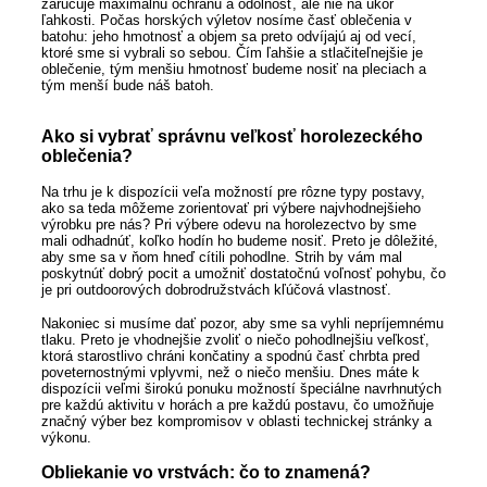
zaručuje maximálnu ochranu a odolnosť, ale nie na úkor
ľahkosti. Počas horských výletov nosíme časť oblečenia v
batohu: jeho hmotnosť a objem sa preto odvíjajú aj od vecí,
ktoré sme si vybrali so sebou. Čím ľahšie a stlačiteľnejšie je
oblečenie, tým menšiu hmotnosť budeme nosiť na pleciach a
tým menší bude náš batoh.
Ako si vybrať správnu veľkosť horolezeckého
oblečenia?
Na trhu je k dispozícii veľa možností pre rôzne typy postavy,
ako sa teda môžeme zorientovať pri výbere najvhodnejšieho
výrobku pre nás? Pri výbere odevu na horolezectvo by sme
mali odhadnúť, koľko hodín ho budeme nosiť. Preto je dôležité,
aby sme sa v ňom hneď cítili pohodlne. Strih by vám mal
poskytnúť dobrý pocit a umožniť dostatočnú voľnosť pohybu, čo
je pri outdoorových dobrodružstvách kľúčová vlastnosť.
Nakoniec si musíme dať pozor, aby sme sa vyhli nepríjemnému
tlaku. Preto je vhodnejšie zvoliť o niečo pohodlnejšiu veľkosť,
ktorá starostlivo chráni končatiny a spodnú časť chrbta pred
poveternostnými vplyvmi, než o niečo menšiu. Dnes máte k
dispozícii veľmi širokú ponuku možností špeciálne navrhnutých
pre každú aktivitu v horách a pre každú postavu, čo umožňuje
značný výber bez kompromisov v oblasti technickej stránky a
výkonu.
Obliekanie vo vrstvách: čo to znamená?