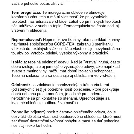
väčšie pohodlie počas aktivít.
Termoregulácia:
Termoregulačné oblečenie obnovuje
komfortnú zónu tela a má tú vlastnosť, že pri vysokých
teplotách nás udržiava v chlade, zatiaľ čo pri nízkych teplotách
nás udržiava v suchu a teple. Termoregulácia sa často riadi aj
vrstvením oblečenia.
Nepremokavosť:
Nepremokavé tkaniny, ako napríklad tkaniny
navrhnuté spoločnosťou GORE-TEX, zabraňujú prenikaniu
vlhkosti do textilných vlákien. Táto vlastnosť je nevyhnutná na
to, aby bol výrobok odolný, vysoko výkonný a praktický.
Izolácia:
tepelná odolnosť odevu. Keď je "vrstva" hrubá, často
dobre izoluje, ale aj jemnejšie vyzerajúce odevy, ako napríklad
svetre z merino vlny, môžu mať dobrú izolačnú schopnosť.
Tepelná izolácia tela sa dosahuje aj obliekaním vo vrstvách.
Odolnosť:
na zdolávanie horolezeckých trás a via ferrat
(odistených ciest) je potrebné nosiť oblečenie, ktoré poskytuje
dobrú ochranu proti kameňom, je odolné proti oderu a
neroztrhne sa pri kontakte so stenami. Uprednostňuje sa
kvalitné oblečenie s dlhou životnosťou.
Pohodlie:
príjemný pocit z čerstvo oblečeného odevu, čo je
obzvlášť dôležitá vlastnosť outdoorového oblečenia, ktoré musí
zaručovať dostatočnú voľnosť pohybu a musí sa dať pohodlne
nosiť aj niekoľko hodín.