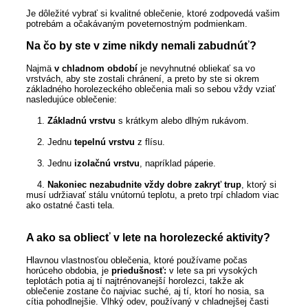
Je dôležité vybrať si kvalitné oblečenie, ktoré zodpovedá vašim
potrebám a očakávaným poveternostným podmienkam.
Na čo by ste v zime nikdy nemali zabudnúť?
Najmä
v chladnom období
je nevyhnutné obliekať sa vo
vrstvách, aby ste zostali chránení, a preto by ste si okrem
základného horolezeckého oblečenia mali so sebou vždy vziať
nasledujúce oblečenie:
1.
Základnú vrstvu
s krátkym alebo dlhým rukávom.
2. Jednu
tepelnú vrstvu
z flísu.
3. Jednu
izolačnú vrstvu
, napríklad páperie.
4.
Nakoniec nezabudnite vždy dobre zakryť trup
, ktorý si
musí udržiavať stálu vnútornú teplotu, a preto trpí chladom viac
ako ostatné časti tela.
A ako sa obliecť v lete na horolezecké aktivity?
Hlavnou vlastnosťou oblečenia, ktoré používame počas
horúceho obdobia, je
priedušnosť:
v lete sa pri vysokých
teplotách potia aj tí najtrénovanejší horolezci, takže ak
oblečenie zostane čo najviac suché, aj tí, ktorí ho nosia, sa
cítia pohodlnejšie. Vlhký odev, používaný v chladnejšej časti