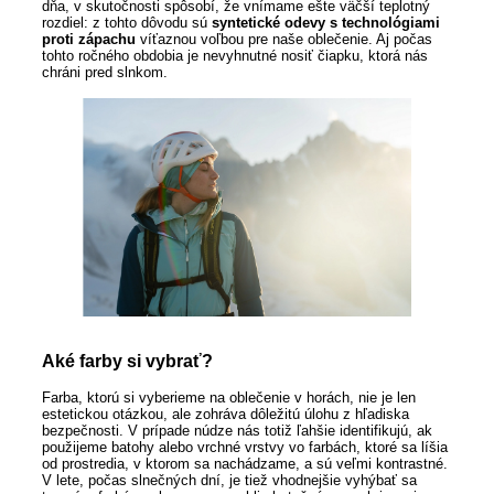
dňa, v skutočnosti spôsobí, že vnímame ešte väčší teplotný
rozdiel: z tohto dôvodu sú
syntetické odevy s technológiami
proti zápachu
víťaznou voľbou pre naše oblečenie. Aj počas
tohto ročného obdobia je nevyhnutné nosiť čiapku, ktorá nás
chráni pred slnkom.
Aké farby si vybrať?
Farba, ktorú si vyberieme na oblečenie v horách, nie je len
estetickou otázkou, ale zohráva dôležitú úlohu z hľadiska
bezpečnosti. V prípade núdze nás totiž ľahšie identifikujú, ak
použijeme batohy alebo vrchné vrstvy vo farbách, ktoré sa líšia
od prostredia, v ktorom sa nachádzame, a sú veľmi kontrastné.
V lete, počas slnečných dní, je tiež vhodnejšie vyhýbať sa