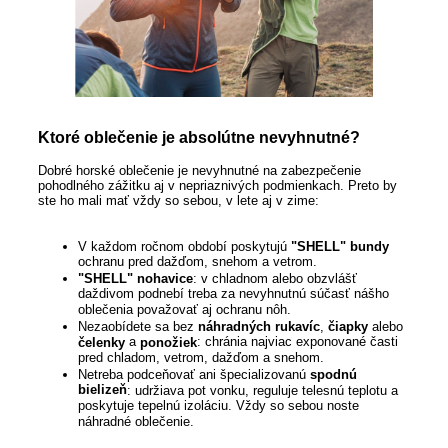
Ktoré oblečenie je absolútne nevyhnutné?
Dobré horské oblečenie je nevyhnutné na zabezpečenie
pohodlného zážitku aj v nepriaznivých podmienkach. Preto by
ste ho mali mať vždy so sebou, v lete aj v zime:
V každom ročnom období poskytujú
"SHELL" bundy
ochranu pred dažďom, snehom a vetrom.
"SHELL"
nohavice
: v chladnom alebo obzvlášť
daždivom podnebí treba za nevyhnutnú súčasť nášho
oblečenia považovať aj ochranu nôh.
Nezaobídete sa bez
náhradných rukavíc
,
čiapky
alebo
a
: chránia najviac exponované časti
čelenky
ponožiek
pred chladom, vetrom, dažďom a snehom.
Netreba podceňovať ani špecializovanú
spodnú
bielizeň
: udržiava pot vonku, reguluje telesnú teplotu a
poskytuje tepelnú izoláciu. Vždy so sebou noste
náhradné oblečenie.