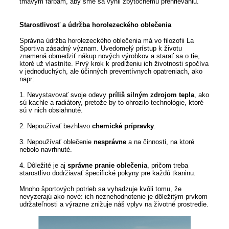
tmavým farbám, aby sme sa vyhli zbytočnému prehrievaniu.
Starostlivosť a údržba horolezeckého oblečenia
Správna údržba horolezeckého oblečenia má vo filozofii La
Sportiva zásadný význam. Uvedomelý prístup k životu
znamená obmedziť nákup nových výrobkov a starať sa o tie,
ktoré už vlastníte. Prvý krok k predĺženiu ich životnosti spočíva
v jednoduchých, ale účinných preventívnych opatreniach, ako
napr:
1. Nevystavovať svoje odevy
príliš silným zdrojom tepla
, ako
sú kachle a radiátory, pretože by to ohrozilo technológie, ktoré
sú v nich obsiahnuté.
2. Nepoužívať bezhlavo
chemické prípravky
.
3. Nepoužívať oblečenie
nesprávne
a na činnosti, na ktoré
nebolo navrhnuté.
4. Dôležité je aj
správne pranie oblečenia
, pričom treba
starostlivo dodržiavať špecifické pokyny pre každú tkaninu.
Mnoho športových potrieb sa vyhadzuje kvôli tomu, že
nevyzerajú ako nové: ich neznehodnotenie je dôležitým prvkom
udržateľnosti a výrazne znižuje náš vplyv na životné prostredie.