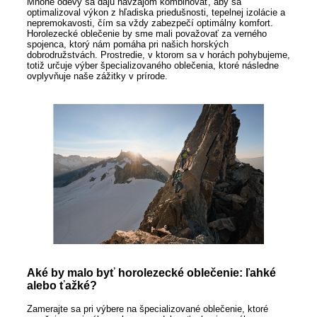
Mnohé odevy sa dajú navzájom kombinovať, aby sa
optimalizoval výkon z hľadiska priedušnosti, tepelnej izolácie a
nepremokavosti, čím sa vždy zabezpečí optimálny komfort.
Horolezecké oblečenie by sme mali považovať za verného
spojenca, ktorý nám pomáha pri našich horských
dobrodružstvách. Prostredie, v ktorom sa v horách pohybujeme,
totiž určuje výber špecializovaného oblečenia, ktoré následne
ovplyvňuje naše zážitky v prírode.
Aké by malo byť horolezecké oblečenie: ľahké
alebo ťažké?
Zamerajte sa pri výbere na špecializované oblečenie, ktoré