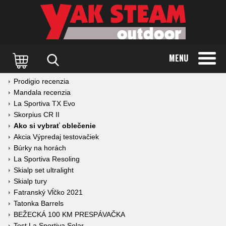
MENU
Prodigio recenzia
Mandala recenzia
La Sportiva TX Evo
Skorpius CR II
Ako si vybrať oblečenie
Akcia Výpredaj testovačiek
Búrky na horách
La Sportiva Resoling
Skialp set ultralight
Skialp tury
Fatranský Vĺčko 2021
Tatonka Barrels
BEŽECKÁ 100 KM PRESPÁVAČKA
Test La Sportiva Solar